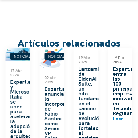
Artículos relacionados
NOTICIAS
NOTICIAS
NOTICIAS
NOTICIAS
19 Mar
19 Dic
2025
2024
Lanzamiento
Expert.ai
17 Abr
de
entre
2026
02 Abr
EidenAI
las
Expert.ai
2025
Suite:
100
y
un
principale
Expert.ai
Microsoft
hito
empresas
anuncia
Italia
fundamental
innovador
la
se
en el
en
incorporación
unen
camino
Tecnologí
de
para
de
Regulator
Fabio
acelerar
evolución
Santini
Leer
ción
la
para
como
ual
adopción
fortalecer
Senior
de la
el
VP
arquitectura
posicionamiento