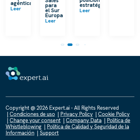
Sales
agéntica
estratégico
para
Leer
el Sur
Leer
Europa
Leer
Copyright @ 2026 Expert.ai - All Rights Reserved
Condiciones de uso
Privacy Policy
Cookie Policy
Change your consent
Company Data
Política de
Whistleblowing
Política de Calidad y Seguridad de la
Información
Support