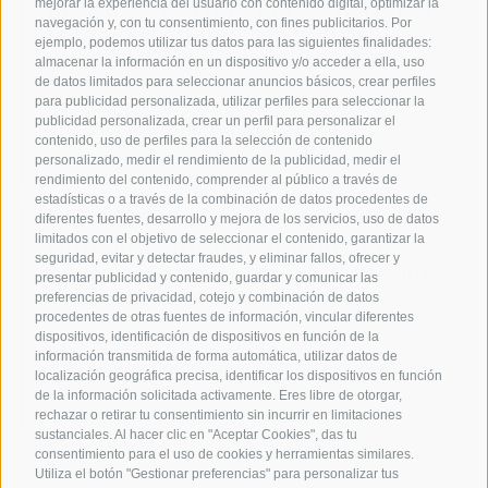
Práctica, porque la teoría por sí
mejorar la experiencia del usuario con contenido digital, optimizar la
navegación y, con tu consentimiento, con fines publicitarios. Por
sola no resuelve problemas.
ejemplo, podemos utilizar tus datos para las siguientes finalidades:
Nuestras soluciones de IA están diseñadas para
almacenar la información en un dispositivo y/o acceder a ella, uso
abordar retos reales de negocio. Desde la
de datos limitados para seleccionar anuncios básicos, crear perfiles
comprensión del lenguaje hasta la gestión de
para publicidad personalizada, utilizar perfiles para seleccionar la
publicidad personalizada, crear un perfil para personalizar el
datos empresariales y la toma de decisiones,
contenido, uso de perfiles para la selección de contenido
EidenAI Suite está pensada para funcionar de
personalizado, medir el rendimiento de la publicidad, medir el
forma eficaz y eficiente.
rendimiento del contenido, comprender al público a través de
estadísticas o a través de la combinación de datos procedentes de
diferentes fuentes, desarrollo y mejora de los servicios, uso de datos
Human-centered, porque las
limitados con el objetivo de seleccionar el contenido, garantizar la
seguridad, evitar y detectar fraudes, y eliminar fallos, ofrecer y
personas son el fin, no el medio.
presentar publicidad y contenido, guardar y comunicar las
Nuestra IA sitúa a las personas en el centro.
preferencias de privacidad, cotejo y combinación de datos
Siempre. El enfoque human-in-the-loop
procedentes de otras fuentes de información, vincular diferentes
dispositivos, identificación de dispositivos en función de la
garantiza control, mejora continua e
información transmitida de forma automática, utilizar datos de
intervención inmediata cuando es necesario.
localización geográfica precisa, identificar los dispositivos en función
Expert.ai no lo delega todo en la tecnología. Y
de la información solicitada activamente. Eres libre de otorgar,
tú tampoco deberías hacerlo.
rechazar o retirar tu consentimiento sin incurrir en limitaciones
sustanciales. Al hacer clic en "Aceptar Cookies", das tu
consentimiento para el uso de cookies y herramientas similares.
Utiliza el botón "Gestionar preferencias" para personalizar tus