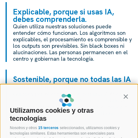
Explicable, porque si usas IA,
debes comprenderla.
Quien utiliza nuestras soluciones puede
entender cómo funcionan. Los algoritmos son
explicables, el procesamiento es comprensible y
los outputs son previsibles. Sin black boxes ni
alucinaciones. Las personas permanecen en el
centro y gobiernan la tecnología.
Sostenible, porque no todas las IA
consumen lo mismo.
Guiados por el compromiso con una IA ética,
Contin
nos distinguimos por un enfoque de Hybrid AI
basado en tecnologías diversas para reducir el
Utilizamos cookies y otras
impacto ecológico y la huella de carbono, sin
tecnologías
sacrificar el rendimiento.
Nosotros y otros
15 terceros
seleccionados, utilizamos cookies y
tecnologías similares. Estas herramientas son esenciales para