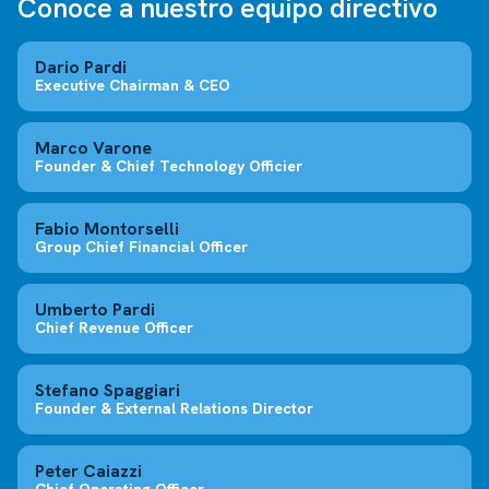
Conoce a nuestro equipo directivo
Dario Pardi
Executive Chairman & CEO
Marco Varone
Founder & Chief Technology Officier
Fabio Montorselli
Group Chief Financial Officer
Umberto Pardi
Chief Revenue Officer
Stefano Spaggiari
Founder & External Relations Director
Peter Caiazzi