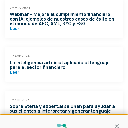
RECURSOS
29 May 2024
Webinar – Mejora el cumplimiento financiero
con IA: ejemplos de nuestros casos de éxito en
el mundo de AFC, AML, KYC y ESG
Leer
RECURSOS
19 Abr 2024
La inteligencia artificial aplicada al lenguaje
para el sector financiero
Leer
NOTICIAS
19 Sep 2023
Sopra Steria y expert.ai se unen para ayudar a
sus clientes a interpretar y generar lenguaje
humano de forma automática gracias a la IA
Leer
Contin