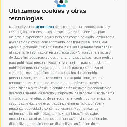
Utilizamos cookies y otras
tecnologías
NOTICIAS
26 Jun 2023
Expert.ai lanza una plataforma de IA para
Nosotros y otros
15 terceros
seleccionados, utilizamos cookies y
potenciar la automatización en el sector
tecnologías similares. Estas herramientas son esenciales para
seguros
mejorar la experiencia del usuario con contenido digital, optimizar la
Leer
navegación y, con tu consentimiento, con fines publicitarios. Por
ejemplo, podemos utilizar tus datos para las siguientes finalidades:
almacenar la información en un dispositivo y/o acceder a ella, uso
de datos limitados para seleccionar anuncios básicos, crear perfiles
para publicidad personalizada, utilizar perfiles para seleccionar la
NOTICIAS
16 May 2023
publicidad personalizada, crear un perfil para personalizar el
contenido, uso de perfiles para la selección de contenido
Expert.ai lanza una nueva plataforma de
Inteligencia Artificial para biociencias
personalizado, medir el rendimiento de la publicidad, medir el
Leer
rendimiento del contenido, comprender al público a través de
estadísticas o a través de la combinación de datos procedentes de
diferentes fuentes, desarrollo y mejora de los servicios, uso de datos
limitados con el objetivo de seleccionar el contenido, garantizar la
seguridad, evitar y detectar fraudes, y eliminar fallos, ofrecer y
presentar publicidad y contenido, guardar y comunicar las
NOTICIAS
19 Abr 2023
preferencias de privacidad, cotejo y combinación de datos
BCC Banca Iccrea elige la Inteligencia Artificial
procedentes de otras fuentes de información, vincular diferentes
de expert.ai para apoyar los procesos de
dispositivos, identificación de dispositivos en función de la
prevención de lavado de dinero