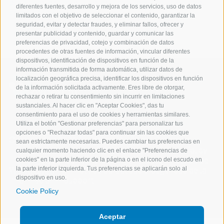
para fines distintos a los estrictamente relacionados
diferentes fuentes, desarrollo y mejora de los servicios, uso de datos
con el trabajo.
limitados con el objetivo de seleccionar el contenido, garantizar la
seguridad, evitar y detectar fraudes, y eliminar fallos, ofrecer y
presentar publicidad y contenido, guardar y comunicar las
preferencias de privacidad, cotejo y combinación de datos
procedentes de otras fuentes de información, vincular diferentes
dispositivos, identificación de dispositivos en función de la
información transmitida de forma automática, utilizar datos de
localización geográfica precisa, identificar los dispositivos en función
de la información solicitada activamente. Eres libre de otorgar,
rechazar o retirar tu consentimiento sin incurrir en limitaciones
sustanciales. Al hacer clic en "Aceptar Cookies", das tu
consentimiento para el uso de cookies y herramientas similares.
Utiliza el botón "Gestionar preferencias" para personalizar tus
opciones o "Rechazar todas" para continuar sin las cookies que
Copyright @ 2026 Expert.ai - All Rights Reserved
sean estrictamente necesarias. Puedes cambiar tus preferencias en
Condiciones de uso
Privacy Policy
Cookie Policy
cualquier momento haciendo clic en el enlace "Preferencias de
Change your consent
Company Data
Política de
cookies" en la parte inferior de la página o en el icono del escudo en
Whistleblowing
Política de Calidad y Seguridad de la
la parte inferior izquierda. Tus preferencias se aplicarán solo al
dispositivo en uso.
Información
Support
Cookie Policy
Aceptar