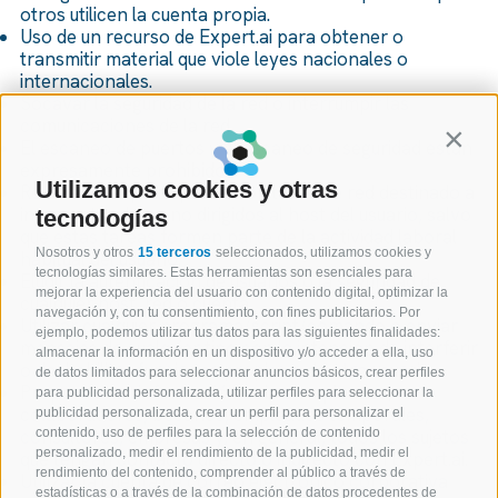
otros utilicen la cuenta propia.
Uso de un recurso de Expert.ai para obtener o
transmitir material que viole leyes nacionales o
internacionales.
Socavar la seguridad de la red o interrumpir las
comunicaciones de la red.
Contin
El escaneo de puertos y el escaneo de seguridad están
expresamente prohibidos.
Utilizamos cookies y otras
Realizar cualquier tipo de monitoreo de red destinado a
interceptar datos no dirigidos al host del usuario, salvo
tecnologías
que estas tareas formen parte de la actividad laboral
Nosotros y otros
15 terceros
seleccionados, utilizamos cookies y
habitual del usuario.
tecnologías similares. Estas herramientas son esenciales para
Eludir la autenticación de usuarios o la seguridad de
mejorar la experiencia del usuario con contenido digital, optimizar la
cualquier host, red o cuenta.
navegación y, con tu consentimiento, con fines publicitarios. Por
Utilizar cualquier programa/script/comando o enviar
ejemplo, podemos utilizar tus datos para las siguientes finalidades:
mensajes de cualquier tipo con la intención de interferir
almacenar la información en un dispositivo y/o acceder a ella, uso
o deshabilitar funciones propias o de otro usuario.
de datos limitados para seleccionar anuncios básicos, crear perfiles
Proporcionar información sobre empleados,
para publicidad personalizada, utilizar perfiles para seleccionar la
colaboradores, becarios, empleados temporales,
publicidad personalizada, crear un perfil para personalizar el
consultores, empresas y, en general, todos los sujetos
contenido, uso de perfiles para la selección de contenido
personalizado, medir el rendimiento de la publicidad, medir el
que tengan contacto directo o indirecto con Expert.ai.
rendimiento del contenido, comprender al público a través de
Utilizar la cuenta de correo electrónico corporativa
estadísticas o a través de la combinación de datos procedentes de