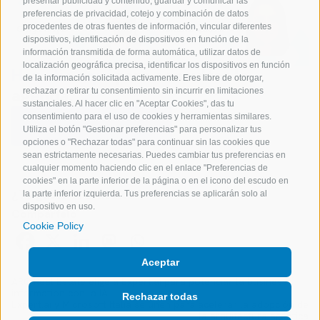
presentar publicidad y contenido, guardar y comunicar las
preferencias de privacidad, cotejo y combinación de datos
procedentes de otras fuentes de información, vincular diferentes
dispositivos, identificación de dispositivos en función de la
información transmitida de forma automática, utilizar datos de
localización geográfica precisa, identificar los dispositivos en función
Haz clic aquí
para consultar la
de la información solicitada activamente. Eres libre de otorgar,
agenda.
rechazar o retirar tu consentimiento sin incurrir en limitaciones
sustanciales. Al hacer clic en "Aceptar Cookies", das tu
consentimiento para el uso de cookies y herramientas similares.
Reserva una reunión
Utiliza el botón "Gestionar preferencias" para personalizar tus
opciones o "Rechazar todas" para continuar sin las cookies que
sean estrictamente necesarias. Puedes cambiar tus preferencias en
cualquier momento haciendo clic en el enlace "Preferencias de
cookies" en la parte inferior de la página o en el icono del escudo en
¿Te gusto el artículo?
la parte inferior izquierda. Tus preferencias se aplicarán solo al
dispositivo en uso.
Compártelo
Cookie Policy
Aceptar
ARC Real Estate elige a Expert.ai para potenciar la business
information con la IA
Rechazar todas
Expert.ai y Microsoft Italia se unen para acelerar la adopción de
la arquitectura agéntica