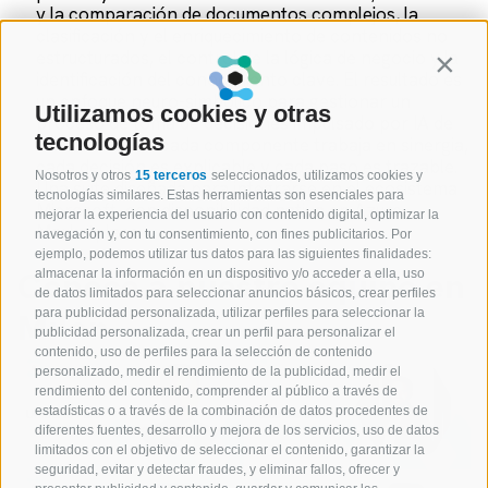
y la comparación de documentos complejos, la
clasificación y el enriquecimiento de contenidos no
estructurados, el control de la lógica de negocio y la
Contin
identificación del conocimiento clave. El resultado es
un enfoque neuro-simbólico para gestionar un
Utilizamos cookies y otras
proceso de toma de decisiones impulsado por IA de
tecnologías
forma integral: cada componente trabaja en sinergia,
cada decisión es explicable y cada paso es trazable.
Nosotros y otros
15 terceros
seleccionados, utilizamos cookies y
Una suite diseñada para integrarse en el ecosistema
tecnologías similares. Estas herramientas son esenciales para
Microsoft, con disponibilidad nativa en Azure
mejorar la experiencia del usuario con contenido digital, optimizar la
Marketplace.
navegación y, con tu consentimiento, con fines publicitarios. Por
ejemplo, podemos utilizar tus datos para las siguientes finalidades:
Conoce a nuestro equipo en
almacenar la información en un dispositivo y/o acceder a ella, uso
de datos limitados para seleccionar anuncios básicos, crear perfiles
para publicidad personalizada, utilizar perfiles para seleccionar la
Milán
publicidad personalizada, crear un perfil para personalizar el
contenido, uso de perfiles para la selección de contenido
personalizado, medir el rendimiento de la publicidad, medir el
rendimiento del contenido, comprender al público a través de
estadísticas o a través de la combinación de datos procedentes de
diferentes fuentes, desarrollo y mejora de los servicios, uso de datos
limitados con el objetivo de seleccionar el contenido, garantizar la
seguridad, evitar y detectar fraudes, y eliminar fallos, ofrecer y