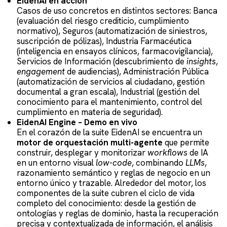
EidenAI en acción
Casos de uso concretos en distintos sectores: Banca
(evaluación del riesgo crediticio, cumplimiento
normativo), Seguros (automatización de siniestros,
suscripción de pólizas), Industria Farmacéutica
(inteligencia en ensayos clínicos, farmacovigilancia),
Servicios de Información (descubrimiento de
insights
,
engagement
de audiencias), Administración Pública
(automatización de servicios al ciudadano, gestión
documental a gran escala), Industrial (gestión del
conocimiento para el mantenimiento, control del
cumplimiento en materia de seguridad).
EidenAI Engine – Demo en vivo
En el corazón de la suite EidenAI se encuentra un
motor de orquestación multi-agente
que permite
construir, desplegar y monitorizar
workflows
de IA
en un entorno visual
low-code
, combinando
LLMs
,
razonamiento semántico y reglas de negocio en un
entorno único y trazable. Alrededor del motor, los
componentes de la suite cubren el ciclo de vida
completo del conocimiento: desde la gestión de
ontologías y reglas de dominio, hasta la recuperación
precisa y contextualizada de información, el análisis