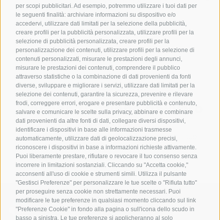
Snellire la gestione sinistri con l’AI
per scopi pubblicitari. Ad esempio, potremmo utilizzare i tuoi dati per
le seguenti finalità: archiviare informazioni su dispositivo e/o
accedervi, utilizzare dati limitati per la selezione della pubblicità,
creare profili per la pubblicità personalizzata, utilizzare profili per la
selezione di pubblicità personalizzata, creare profili per la
personalizzazione dei contenuti, utilizzare profili per la selezione di
contenuti personalizzati, misurare le prestazioni degli annunci,
misurare le prestazioni dei contenuti, comprendere il pubblico
attraverso statistiche o la combinazione di dati provenienti da fonti
diverse, sviluppare e migliorare i servizi, utilizzare dati limitati per la
selezione dei contenuti, garantire la sicurezza, prevenire e rilevare
L’AI che funziona davvero
frodi, correggere errori, erogare e presentare pubblicità e contenuto,
salvare e comunicare le scelte sulla privacy, abbinare e combinare
esiste
dati provenienti da altre fonti di dati, collegare diversi dispositivi,
identificare i dispositivi in base alle informazioni trasmesse
Scopri come l’AI può fare la differenza per il tuo
automaticamente, utilizzare dati di geolocalizzazione precisi,
business, in modo sicuro, scalabile e trasparente.
riconoscere i dispositivi in base a informazioni richieste attivamente.
Puoi liberamente prestare, rifiutare o revocare il tuo consenso senza
incorrere in limitazioni sostanziali. Cliccando su "Accetta cookie,"
acconsenti all'uso di cookie e strumenti simili. Utilizza il pulsante
"Gestisci Preferenze" per personalizzare le tue scelte o "Rifiuta tutto"
per proseguire senza cookie non strettamente necessari. Puoi
modificare le tue preferenze in qualsiasi momento cliccando sul link
"Preferenze Cookie" in fondo alla pagina o sull'icona dello scudo in
basso a sinistra. Le tue preferenze si applicheranno al solo