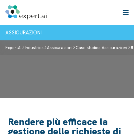
Vai al contenuto
ASSICURAZIONI
ExpertAI
Industries
Assicurazioni
Case studies Assicurazioni
R
Rendere più efficace la
gestione delle richieste di