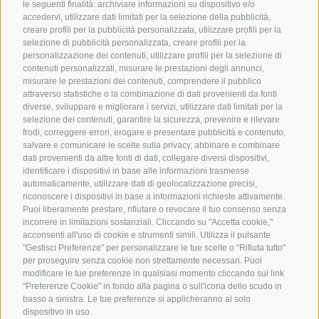
le seguenti finalità: archiviare informazioni su dispositivo e/o
nel tempo.
accedervi, utilizzare dati limitati per la selezione della pubblicità,
Ovunque ti serva, con massima
creare profili per la pubblicità personalizzata, utilizzare profili per la
disponibilità e integrazione
selezione di pubblicità personalizzata, creare profili per la
EidenAI è disponibile in modalità SaaS su public cloud,
personalizzazione dei contenuti, utilizzare profili per la selezione di
contenuti personalizzati, misurare le prestazioni degli annunci,
private cloud e/o in modalità Licenza on premise,
misurare le prestazioni dei contenuti, comprendere il pubblico
garantendo massima flessibilità e un’integrazione fluida
attraverso statistiche o la combinazione di dati provenienti da fonti
con le infrastrutture esistenti e i workflows attivi.
diverse, sviluppare e migliorare i servizi, utilizzare dati limitati per la
Grazie a un’architettura modulare, ti aiutiamo ad
selezione dei contenuti, garantire la sicurezza, prevenire e rilevare
avviare rapidamente progetti pilota e ad espandere le
frodi, correggere errori, erogare e presentare pubblicità e contenuto,
tue soluzioni in modo scalabile, accompagnando la tua
salvare e comunicare le scelte sulla privacy, abbinare e combinare
organizzazione in una transizione verso l’AI, senza mai
dati provenienti da altre fonti di dati, collegare diversi dispositivi,
compromettere la continuità dei processi.
identificare i dispositivi in base alle informazioni trasmesse
automaticamente, utilizzare dati di geolocalizzazione precisi,
riconoscere i dispositivi in base a informazioni richieste attivamente.
Puoi liberamente prestare, rifiutare o revocare il tuo consenso senza
incorrere in limitazioni sostanziali. Cliccando su "Accetta cookie,"
acconsenti all'uso di cookie e strumenti simili. Utilizza il pulsante
"Gestisci Preferenze" per personalizzare le tue scelte o "Rifiuta tutto"
per proseguire senza cookie non strettamente necessari. Puoi
modificare le tue preferenze in qualsiasi momento cliccando sul link
"Preferenze Cookie" in fondo alla pagina o sull'icona dello scudo in
basso a sinistra. Le tue preferenze si applicheranno al solo
dispositivo in uso.