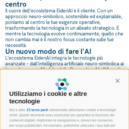
centro
Il cuore dell’ecosistema EidenAI è il cliente. Con un
approccio neuro-simbolico, sostenibile ed explainable,
poniamo al centro le tue esigenze operative,
trasformando la tecnologia in un alleato strategico. E
mentre la tecnologia evolve continuamente, quello che
non cambia mai è il nostro focus costante sulle tue
necessità.
Un nuovo modo di fare l’AI
L’ecosistema EidenAI integra le tecnologie più
avanzate – dall’intelligenza artificiale neuro-simbolica ai
Large Language Models, dalla Generative AI all’Agentic
AI – in un’offerta modulare e flessibile, sviluppata per
generare un impatto visibile e immediato sui processi
Contin
aziendali.
Con l’ecosistema EidenAI, acceleri la trasformazione
Utilizziamo i cookie e altre
digitale e aumenti il vantaggio competitivo della tua
tecnologie
organizzazione, sfruttando un modello solido e
scalabile. Un nuovo standard per affrontare anche le
Noi e altre
15 terze parti
selezionate utilizziamo cookie e tecnologie
sfide più complesse nei percorsi di adozione dell’AI,
simili. Questi strumenti sono essenziali per garantire la fruizione dei
trasformando ogni iniziativa in un valore distintivo e
contenuti digitali, migliorare la navigazione e, previo tuo consenso,
per scopi pubblicitari. Ad esempio, potremmo utilizzare i tuoi dati per
sostenibile nel tempo.