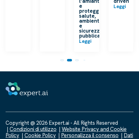
l’amianto
driven
e
Leggi
proteggere
salute,
ambiente
e
sicurezza
pubblica
Leggi
Copyright @ 2026 Expert.ai - All Rights Reserved
Condizioni di utilizzo
Website Privacy and Cookie
Policy
Cookie Policy
Personalizza il consenso
Dati