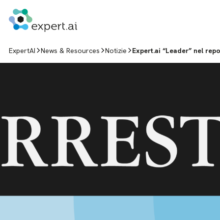
Vai al contenuto
ExpertAI
News & Resources
Notizie
Expert.ai “Leader” nel rep