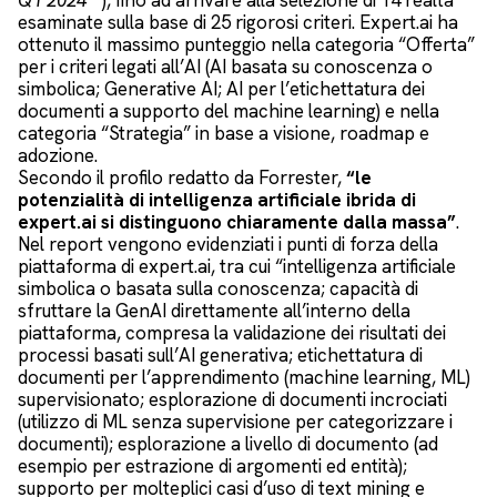
Q1 2024**
), fino ad arrivare alla selezione di 14 realtà
esaminate sulla base di 25 rigorosi criteri. Expert.ai ha
ottenuto il massimo punteggio nella categoria “Offerta”
per i criteri legati all’AI (AI basata su conoscenza o
simbolica; Generative AI; AI per l’etichettatura dei
documenti a supporto del machine learning) e nella
categoria “Strategia” in base a visione, roadmap e
adozione.
Secondo il profilo redatto da Forrester,
“le
potenzialità di intelligenza artificiale ibrida di
expert.ai si distinguono chiaramente dalla massa”
.
Nel report vengono evidenziati i punti di forza della
piattaforma di expert.ai, tra cui “intelligenza artificiale
simbolica o basata sulla conoscenza; capacità di
sfruttare la GenAI direttamente all’interno della
piattaforma, compresa la validazione dei risultati dei
processi basati sull’AI generativa; etichettatura di
documenti per l’apprendimento (machine learning, ML)
supervisionato; esplorazione di documenti incrociati
(utilizzo di ML senza supervisione per categorizzare i
documenti); esplorazione a livello di documento (ad
esempio per estrazione di argomenti ed entità);
supporto per molteplici casi d’uso di text mining e