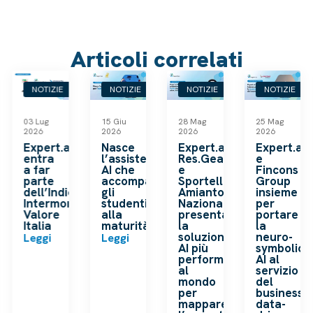
Articoli correlati
NOTIZIE
NOTIZIE
NOTIZIE
NOTIZIE
03 Lug
15 Giu
28 Mag
25 Mag
2026
2026
2026
2026
k
Expert.ai
Nasce
Expert.ai,
Expert.ai
entra
l’assistente
Res.Gea
e
a far
AI che
e
Fincons
o
parte
accompagna
Sportello
Group
dell’Indice
gli
Amianto
insieme
ip
Intermonte
studenti
Nazionale
per
a
Valore
alla
presentano
portare
Italia
maturità
la
la
soluzione
neuro-
Leggi
Leggi
AI più
symbolic
performante
AI al
al
servizio
mondo
del
per
business
mappare
data-