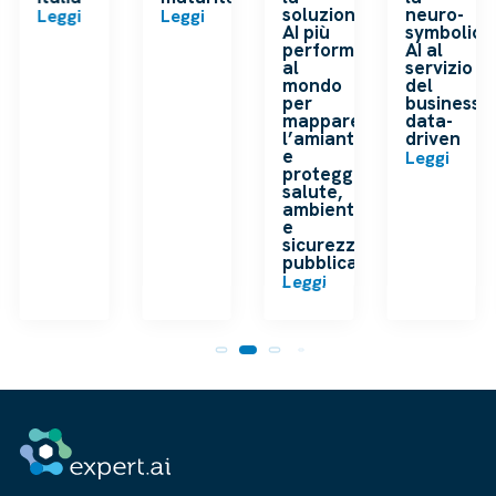
soluzione
neuro-
Leggi
Leggi
AI più
symbolic
performante
AI al
al
servizio
mondo
del
per
business
mappare
data-
l’amianto
driven
e
Leggi
proteggere
salute,
ambiente
e
sicurezza
pubblica
Leggi