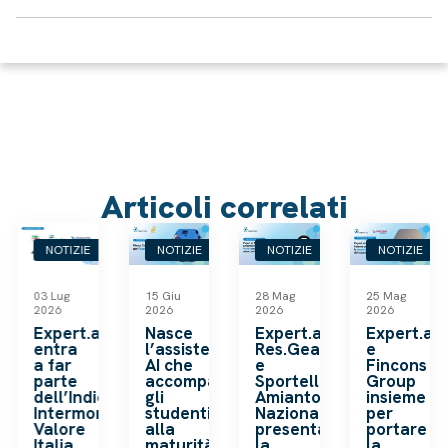
Articoli correlati
NOTIZIE
NOTIZIE
NOTIZIE
NOTIZIE
03 Lug
15 Giu
28 Mag
25 Mag
2026
2026
2026
2026
k
Expert.ai
Nasce
Expert.ai,
Expert.ai
entra
l’assistente
Res.Gea
e
a far
AI che
e
Fincons
o
parte
accompagna
Sportello
Group
dell’Indice
gli
Amianto
insieme
ip
Intermonte
studenti
Nazionale
per
a
Valore
alla
presentano
portare
Italia
maturità
la
la