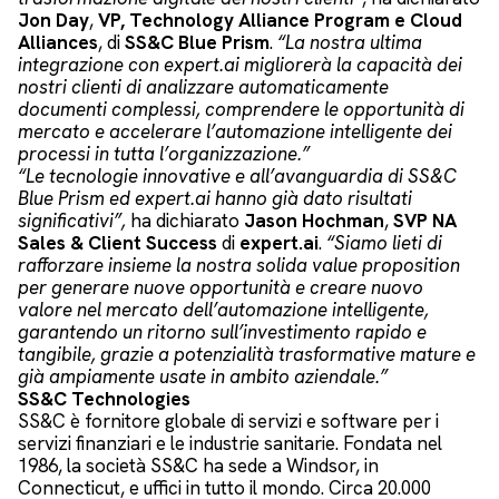
Jon Day
,
VP,
Technology Alliance Program e Cloud
Alliances
, di
SS&C Blue Prism
.
“La nostra ultima
integrazione con expert.ai migliorerà la capacità dei
nostri clienti di analizzare automaticamente
documenti complessi, comprendere le opportunità di
mercato e accelerare l’automazione intelligente dei
processi in tutta l’organizzazione.”
“Le tecnologie innovative e all’avanguardia di SS&C
Blue Prism ed expert.ai hanno già dato risultati
significativi”,
ha dichiarato
Jason Hochman
,
SVP NA
Sales & Client Success
di
expert.ai
.
“Siamo lieti di
rafforzare insieme la nostra solida value proposition
per generare nuove opportunità e creare nuovo
valore nel mercato dell’automazione intelligente,
garantendo un ritorno sull’investimento rapido e
tangibile, grazie a potenzialità trasformative mature e
già ampiamente usate in ambito aziendale.”
SS&C Technologies
SS&C è fornitore globale di servizi e software per i
servizi finanziari e le industrie sanitarie. Fondata nel
1986, la società SS&C ha sede a Windsor, in
Connecticut, e uffici in tutto il mondo. Circa 20.000