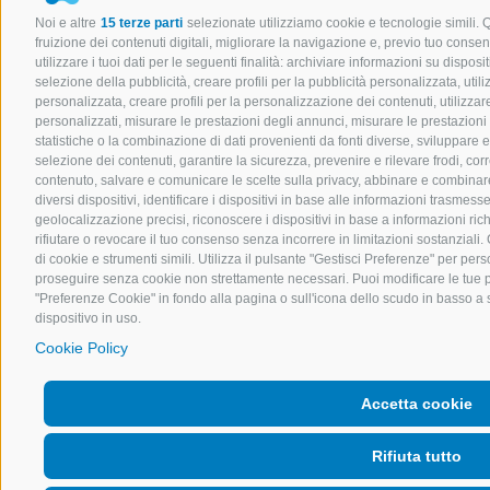
Noi e altre
15 terze parti
selezionate utilizziamo cookie e tecnologie simili. 
fruizione dei contenuti digitali, migliorare la navigazione e, previo tuo cons
utilizzare i tuoi dati per le seguenti finalità: archiviare informazioni su disposit
selezione della pubblicità, creare profili per la pubblicità personalizzata, utili
personalizzata, creare profili per la personalizzazione dei contenuti, utilizzare
personalizzati, misurare le prestazioni degli annunci, misurare le prestazioni
statistiche o la combinazione di dati provenienti da fonti diverse, sviluppare e mi
selezione dei contenuti, garantire la sicurezza, prevenire e rilevare frodi, co
contenuto, salvare e comunicare le scelte sulla privacy, abbinare e combinare d
diversi dispositivi, identificare i dispositivi in base alle informazioni trasmes
geolocalizzazione precisi, riconoscere i dispositivi in base a informazioni ri
rifiutare o revocare il tuo consenso senza incorrere in limitazioni sostanziali
di cookie e strumenti simili. Utilizza il pulsante "Gestisci Preferenze" per perso
proseguire senza cookie non strettamente necessari. Puoi modificare le tue 
"Preferenze Cookie" in fondo alla pagina o sull'icona dello scudo in basso a s
dispositivo in uso.
Cookie Policy
Accetta cookie
Rifiuta tutto