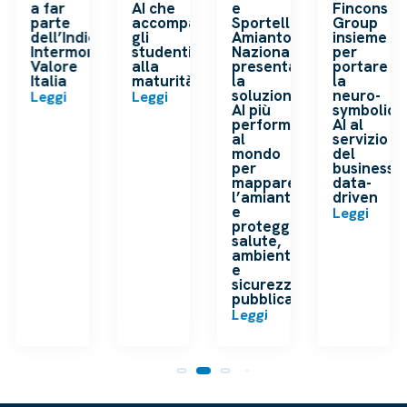
a far
AI che
e
Fincons
o
parte
accompagna
Sportello
Group
dell’Indice
gli
Amianto
insieme
ip
Intermonte
studenti
Nazionale
per
a
Valore
alla
presentano
portare
Italia
maturità
la
la
soluzione
neuro-
Leggi
Leggi
AI più
symbolic
performante
AI al
al
servizio
mondo
del
per
business
mappare
data-
l’amianto
driven
e
Leggi
proteggere
salute,
ambiente
e
sicurezza
pubblica
Leggi