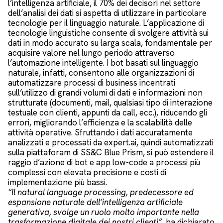
l’intelligenza artificiale, il 70% dei decisori nel settore
dell’analisi dei dati si aspetta di utilizzare in particolare
tecnologie per il linguaggio naturale. L’applicazione di
tecnologie linguistiche consente di svolgere attività sui
dati in modo accurato su larga scala, fondamentale per
acquisire valore nel lungo periodo attraverso
l’automazione intelligente. I bot basati sul linguaggio
naturale, infatti, consentono alle organizzazioni di
automatizzare processi di business incentrati
sull’utilizzo di grandi volumi di dati e informazioni non
strutturate (documenti, mail, qualsiasi tipo di interazione
testuale con clienti, appunti da call, ecc.), riducendo gli
errori, migliorando l’efficienza e la scalabilità delle
attività operative. Sfruttando i dati accuratamente
analizzati e processati da expert.ai, quindi automatizzati
sulla piattaforam di SS&C Blue Prism, si può estendere il
raggio d’azione di bot e app low-code a processi più
complessi con elevata precisione e costi di
implementazione più bassi.
“Il natural language processing, predecessore ed
espansione naturale dell’intelligenza artificiale
generativa, svolge un ruolo molto importante nella
trasformazione digitale dei nostri clienti”
, ha dichiarato