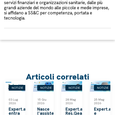
servizi finanziari e organizzazioni sanitarie, dalle più
grandi aziende del mondo alle piccole e medie imprese,
si affidano a SS&C per competenza, portata e
tecnologia.
Articoli correlati
NOTIZIE
NOTIZIE
NOTIZIE
NOTIZIE
03 Lug
15 Giu
28 Mag
25 Mag
2026
2026
2026
2026
k
Expert.ai
Nasce
Expert.ai,
Expert.ai
entra
l’assistente
Res.Gea
e