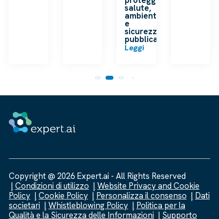
salute,
ambiente
e
sicurezza
pubblica
Leggi
Copyright @ 2026 Expert.ai - All Rights Reserved
Condizioni di utilizzo
Website Privacy and Cookie
Policy
Cookie Policy
Personalizza il consenso
Dati
societari
Whistleblowing Policy
Politica per la
Qualità e la Sicurezza delle Informazioni
Supporto