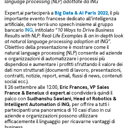
language processing (NLP) adottate da ING
Expert.ai parteciperà a
Big Data & AI Paris 2022
, il più
importante evento francese dedicato all’intelligenza
artificiale, dove terrà uno speech insieme al gruppo
bancario
ING,
intitolato “
10 Ways to Drive Business
Results with NLP: Real-Life Examples & an in-depth look
at natural language processing adoption at ING”.
Obiettivo della presentazione è mostrare come il
natural language processing (NLP) consente ad aziende
e organizzazioni di automatizzare i processi più
dispendiosi e aumentare i profitti sfruttando il valore dei
dati non strutturati (documenti di lavoro, presentazioni,
contratti, notizie, report, email, flussi di news, contenuti
social ecc.).
Il 26 settembre alle 12.00,
Eric Frances, VP Sales
France & Benelux
di
expert.ai
condividerà quindi il
palco con
Sudhanshu Sawlani, Head of Robotics &
Intelligent Automation
di
ING
, per offrire a tutti i
partecipanti una panoramica di 10 casi d’uso in cui
aziende e organizzazioni possono utilizzare
efficacemente il linguaggio per ricavarne vantaggi di
business.