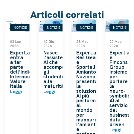
Articoli correlati
NOTIZIE
NOTIZIE
NOTIZIE
NOTIZIE
03 Lug
15 Giu
28 Mag
25 Mag
2026
2026
2026
2026
k
Expert.ai
Nasce
Expert.ai,
Expert.ai
entra
l’assistente
Res.Gea
e
a far
AI che
e
Fincons
o
parte
accompagna
Sportello
Group
dell’Indice
gli
Amianto
insieme
ip
Intermonte
studenti
Nazionale
per
a
Valore
alla
presentano
portare
Italia
maturità
la
la
soluzione
neuro-
Leggi
Leggi
AI più
symbolic
performante
AI al
al
servizio
mondo
del
per
business
mappare
data-
l’amianto
driven
e
Leggi
proteggere