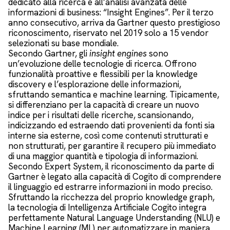
dedicato alla ricerca e all’analisi avanzata delle
informazioni di business: “Insight Engines”. Per il terzo
anno consecutivo, arriva da Gartner questo prestigioso
riconoscimento, riservato nel 2019 solo a 15 vendor
selezionati su base mondiale.
Secondo Gartner, gli
insight engines
sono
un’evoluzione delle tecnologie di ricerca. Offrono
funzionalità proattive e flessibili per la knowledge
discovery e l’esplorazione delle informazioni,
sfruttando semantica e machine learning. Tipicamente,
si differenziano per la capacità di creare un nuovo
indice per i risultati delle ricerche, scansionando,
indicizzando ed estraendo dati provenienti da fonti sia
interne sia esterne, così come contenuti strutturati e
non strutturati, per garantire il recupero più immediato
di una maggior quantità e tipologia di informazioni.
Secondo Expert System, il riconoscimento da parte di
Gartner è legato alla capacità di Cogito di comprendere
il linguaggio ed estrarre informazioni in modo preciso.
Sfruttando la ricchezza del proprio knowledge graph,
la tecnologia di Intelligenza Artificiale Cogito integra
perfettamente Natural Language Understanding (NLU) e
Machine Learning (ML) per automatizzare in maniera