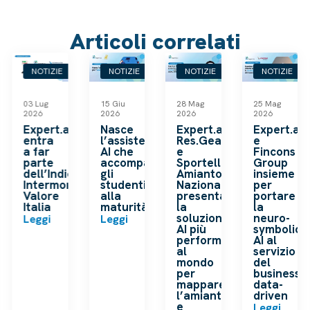
Articoli correlati
NOTIZIE
NOTIZIE
NOTIZIE
NOTIZIE
03 Lug
15 Giu
28 Mag
25 Mag
2026
2026
2026
2026
k
Expert.ai
Nasce
Expert.ai,
Expert.ai
entra
l’assistente
Res.Gea
e
a far
AI che
e
Fincons
o
parte
accompagna
Sportello
Group
dell’Indice
gli
Amianto
insieme
ip
Intermonte
studenti
Nazionale
per
a
Valore
alla
presentano
portare
Italia
maturità
la
la
soluzione
neuro-
Leggi
Leggi
AI più
symbolic
performante
AI al
al
servizio
mondo
del
per
business
mappare
data-
l’amianto
driven
e
Leggi