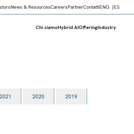
stors
News & Resources
Careers
Partner
Contatti
ENG
ES
Chi siamo
Hybrid AI
Offering
Industry
2021
2020
2019