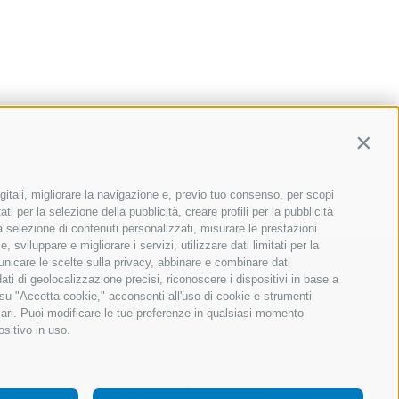
Contin
gitali, migliorare la navigazione e, previo tuo consenso, per scopi
ti per la selezione della pubblicità, creare profili per la pubblicità
 la selezione di contenuti personalizzati, misurare le prestazioni
sviluppare e migliorare i servizi, utilizzare dati limitati per la
municare le scelte sulla privacy, abbinare e combinare dati
dati di geolocalizzazione precisi, riconoscere i dispositivi in base a
 su "Accetta cookie," acconsenti all'uso di cookie e strumenti
sari. Puoi modificare le tue preferenze in qualsiasi momento
ositivo in uso.
icy
Cookie Policy
Personalizza il consenso