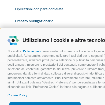
Operazioni con parti correlate
Prestito obbligazionario
Contatti IR
Utilizziamo i cookie e altre tecnol
Noi e altre
15 terze parti
selezionate utilizziamo cookie e tecnologie simi
pubblicitari. Ad esempio, potremmo utilizzare i tuoi dati per le seguenti fin
personalizzata, utilizzare profili per la selezione di pubblicità personaliz
degli annunci, misurare le prestazioni dei contenuti, comprendere il pubbli
selezione dei contenuti, garantire la sicurezza, prevenire e rilevare frod
provenienti da altre fonti di dati, collegare diversi dispositivi, identific
informazioni richieste attivamente. Puoi liberamente prestare, rifiutare 
simili. Utilizza il pulsante "Gestisci Preferenze" per personalizzare le 
cliccando sul link "Preferenze Cookie" in fondo alla pagina o sull'icona d
Cookie Policy
Copyright @ 2026 Expert.ai - All Rights Reserved