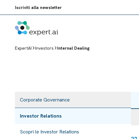
Vai al contenuto
Iscriviti alla newsletter
ExpertAI
Investors
Internal Dealing
Corporate Governance
Investor Relations
Scopri le Investor Relations
22