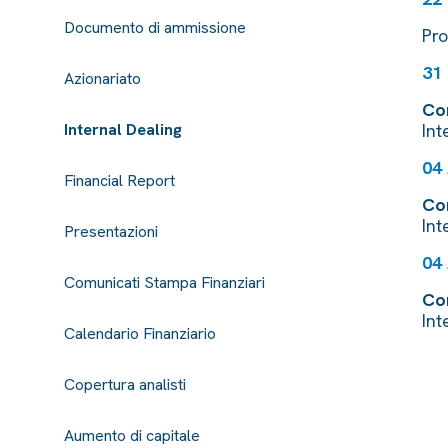
Documento di ammissione
Pro
31
Azionariato
Com
Internal Dealing
Int
04
Financial Report
Com
Int
Presentazioni
04
Comunicati Stampa Finanziari
Com
Int
Calendario Finanziario
Copertura analisti
Aumento di capitale