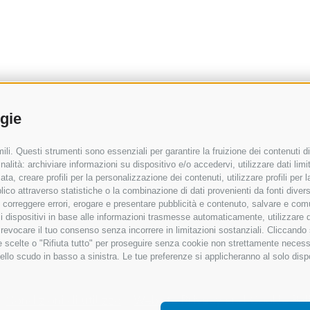
ogie
li. Questi strumenti sono essenziali per garantire la fruizione dei contenuti di
alità: archiviare informazioni su dispositivo e/o accedervi, utilizzare dati limita
zata, creare profili per la personalizzazione dei contenuti, utilizzare profili per
co attraverso statistiche o la combinazione di dati provenienti da fonti diverse, 
i, correggere errori, erogare e presentare pubblicità e contenuto, salvare e co
are i dispositivi in base alle informazioni trasmesse automaticamente, utilizzare 
o revocare il tuo consenso senza incorrere in limitazioni sostanziali. Cliccando
tue scelte o "Rifiuta tutto" per proseguire senza cookie non strettamente neces
ello scudo in basso a sinistra. Le tue preferenze si applicheranno al solo disp
Condizioni di utilizzo
Website Privacy and Cookie Pol