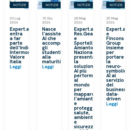
NOTIZIE
NOTIZIE
NOTIZIE
NOTIZIE
03 Lug
15 Giu
28 Mag
25 Mag
2026
2026
2026
2026
k
Expert.ai
Nasce
Expert.ai,
Expert.ai
entra
l’assistente
Res.Gea
e
a far
AI che
e
Fincons
o
parte
accompagna
Sportello
Group
dell’Indice
gli
Amianto
insieme
ip
Intermonte
studenti
Nazionale
per
a
Valore
alla
presentano
portare
Italia
maturità
la
la
soluzione
neuro-
Leggi
Leggi
AI più
symbolic
performante
AI al
al
servizio
mondo
del
per
business
mappare
data-
l’amianto
driven
e
Leggi
proteggere
salute,
ambiente
e
sicurezza