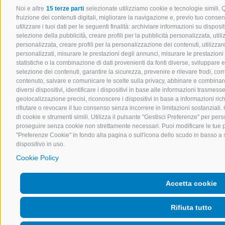
Noi e altre
15 terze parti
selezionate utilizziamo cookie e tecnologie simili. 
fruizione dei contenuti digitali, migliorare la navigazione e, previo tuo cons
utilizzare i tuoi dati per le seguenti finalità: archiviare informazioni su disposit
selezione della pubblicità, creare profili per la pubblicità personalizzata, utili
personalizzata, creare profili per la personalizzazione dei contenuti, utilizzare
personalizzati, misurare le prestazioni degli annunci, misurare le prestazioni
statistiche o la combinazione di dati provenienti da fonti diverse, sviluppare e mi
selezione dei contenuti, garantire la sicurezza, prevenire e rilevare frodi, co
contenuto, salvare e comunicare le scelte sulla privacy, abbinare e combinare d
diversi dispositivi, identificare i dispositivi in base alle informazioni trasmes
geolocalizzazione precisi, riconoscere i dispositivi in base a informazioni ri
rifiutare o revocare il tuo consenso senza incorrere in limitazioni sostanziali
di cookie e strumenti simili. Utilizza il pulsante "Gestisci Preferenze" per perso
proseguire senza cookie non strettamente necessari. Puoi modificare le tue 
"Preferenze Cookie" in fondo alla pagina o sull'icona dello scudo in basso a s
dispositivo in uso.
Cookie Policy
Accetta cookie
Rifiuta tutto