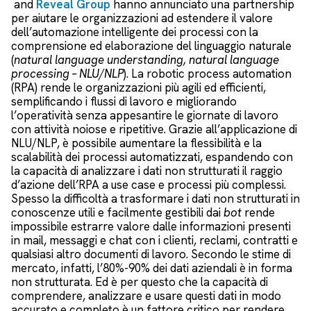
and
Reveal Group
hanno annunciato una partnership
per aiutare le organizzazioni ad estendere il valore
dell’automazione intelligente dei processi con la
comprensione ed elaborazione del linguaggio naturale
(
natural language understanding, natural language
processing – NLU/NLP
). La robotic process automation
(RPA) rende le organizzazioni più agili ed efficienti,
semplificando i flussi di lavoro e migliorando
l’operatività senza appesantire le giornate di lavoro
con attività noiose e ripetitive. Grazie all’applicazione di
NLU/NLP, è possibile aumentare la flessibilità e la
scalabilità dei processi automatizzati, espandendo con
la capacità di analizzare i dati non strutturati il raggio
d’azione dell’RPA a use case e processi più complessi.
Spesso la difficoltà a trasformare i dati non strutturati in
conoscenze utili e facilmente gestibili dai
bot
rende
impossibile estrarre valore dalle informazioni presenti
in mail, messaggi e chat con i clienti, reclami, contratti e
qualsiasi altro documenti di lavoro. Secondo le stime di
mercato, infatti, l’80%-90% dei dati aziendali è in forma
non strutturata. Ed è per questo che la capacità di
comprendere, analizzare e usare questi dati in modo
accurato e completo è un fattore critico per rendere