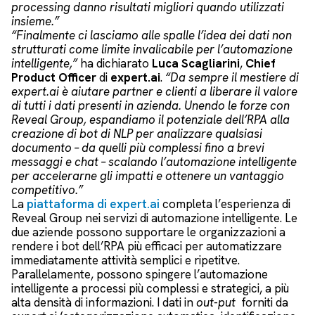
processing danno risultati migliori quando utilizzati
insieme.”
“Finalmente ci lasciamo alle spalle l’idea dei dati non
strutturati come limite invalicabile per l’automazione
intelligente,”
ha dichiarato
Luca Scagliarini
,
Chief
Product Officer
di
expert.ai
.
“Da sempre il mestiere di
expert.ai è aiutare partner e clienti a liberare il valore
di tutti i dati presenti in azienda. Unendo le forze con
Reveal Group, espandiamo il potenziale dell’RPA alla
creazione di bot di NLP per analizzare qualsiasi
documento – da quelli più complessi fino a brevi
messaggi e chat – scalando l’automazione intelligente
per accelerarne gli impatti e ottenere un vantaggio
competitivo.”
La
piattaforma di expert.ai
completa l’esperienza di
Reveal Group nei servizi di automazione intelligente. Le
due aziende possono supportare le organizzazioni a
rendere i bot dell’RPA più efficaci per automatizzare
immediatamente attività semplici e ripetitve.
Parallelamente, possono spingere l’automazione
intelligente a processi più complessi e strategici, a più
alta densità di informazioni. I dati in
out-put
forniti da