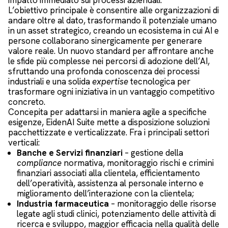
impatto immediato sui processi aziendali.
L’obiettivo principale è consentire alle organizzazioni di
andare oltre al dato, trasformando il potenziale umano
in un asset strategico, creando un ecosistema in cui AI e
persone collaborano sinergicamente per generare
valore reale. Un nuovo standard per affrontare anche
le sfide più complesse nei percorsi di adozione dell’AI,
sfruttando una profonda conoscenza dei processi
industriali e una solida
expertise
tecnologica per
trasformare ogni iniziativa in un vantaggio competitivo
concreto.
Concepita per adattarsi in maniera agile a specifiche
esigenze, EidenAI Suite mette a disposizione soluzioni
pacchettizzate e verticalizzate. Fra i principali settori
verticali:
Banche e Servizi finanziari
– gestione della
compliance
normativa, monitoraggio rischi e crimini
finanziari associati alla clientela, efficientamento
dell’operatività, assistenza al personale interno e
miglioramento dell’interazione con la clientela;
Industria farmaceutica
– monitoraggio delle risorse
legate agli studi clinici, potenziamento delle attività di
ricerca e sviluppo, maggior efficacia nella qualità delle