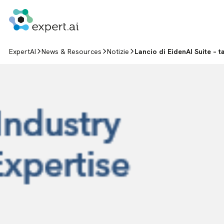
Vai al contenuto
ExpertAI
News & Resources
Notizie
Lancio di EidenAI Suite – 