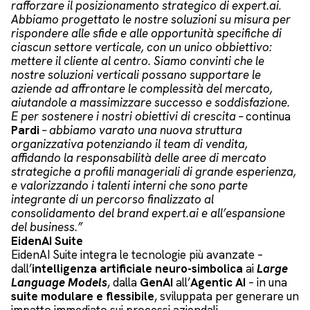
rafforzare il posizionamento strategico di expert.ai
.
Abbiamo progettato le nostre soluzioni su misura per
rispondere alle sfide e alle opportunità specifiche di
ciascun settore verticale, con un unico obbiettivo:
mettere il cliente al centro. Siamo convinti che le
nostre soluzioni verticali possano supportare le
aziende ad affrontare le complessità del mercato,
aiutandole a massimizzare successo e soddisfazione.
E per sostenere i nostri obiettivi di crescita –
continua
Pardi
– abbiamo varato una nuova struttura
organizzativa potenziando il team di vendita,
affidando la responsabilità delle aree di mercato
strategiche a profili manageriali di grande esperienza,
e valorizzando i talenti interni che sono parte
integrante di un percorso finalizzato al
consolidamento del brand expert.ai e all’espansione
del business.”
EidenAI Suite
EidenAI Suite integra le tecnologie più avanzate –
dall’
intelligenza artificiale neuro-simbolica
ai
Large
Language Models
, dalla
GenAI
all’
Agentic AI
– in una
suite modulare e flessibile
, sviluppata per generare un