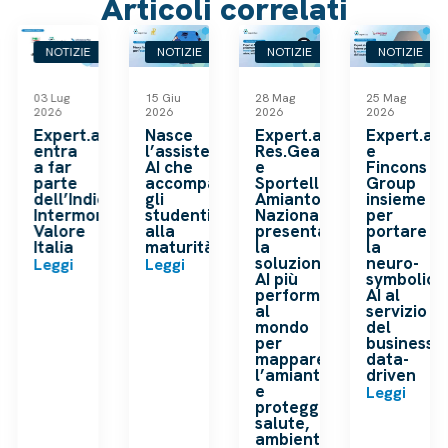
Articoli correlati
NOTIZIE
NOTIZIE
NOTIZIE
NOTIZIE
03 Lug
15 Giu
28 Mag
25 Mag
2026
2026
2026
2026
k
Expert.ai
Nasce
Expert.ai,
Expert.ai
entra
l’assistente
Res.Gea
e
a far
AI che
e
Fincons
o
parte
accompagna
Sportello
Group
dell’Indice
gli
Amianto
insieme
ip
Intermonte
studenti
Nazionale
per
a
Valore
alla
presentano
portare
Italia
maturità
la
la
soluzione
neuro-
Leggi
Leggi
AI più
symbolic
performante
AI al
al
servizio
mondo
del
per
business
mappare
data-
l’amianto
driven
e
Leggi
proteggere
salute,
ambiente