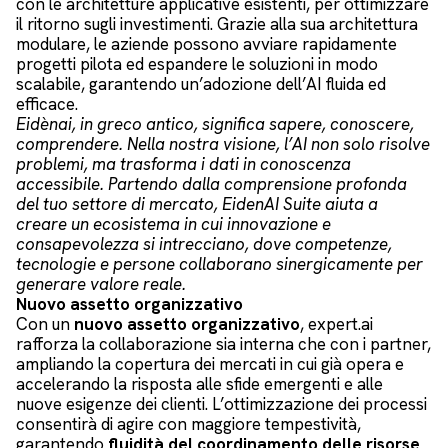
con le architetture applicative esistenti, per ottimizzare
il ritorno sugli investimenti. Grazie alla sua architettura
modulare, le aziende possono avviare rapidamente
progetti pilota ed espandere le soluzioni in modo
scalabile, garantendo un’adozione dell’AI fluida ed
efficace.
Eidènai, in greco antico, significa sapere, conoscere,
comprendere. Nella nostra visione, l’AI non solo risolve
problemi, ma trasforma i dati in conoscenza
accessibile. Partendo dalla comprensione profonda
del tuo settore di mercato, EidenAI Suite aiuta a
creare un ecosistema in cui innovazione e
consapevolezza si intrecciano, dove competenze,
tecnologie e persone collaborano sinergicamente per
generare valore reale.
Nuovo assetto organizzativo
Con un
nuovo assetto organizzativo
, expert.ai
rafforza la collaborazione sia interna che con i partner,
ampliando la copertura dei mercati in cui già opera e
accelerando la risposta alle sfide emergenti e alle
nuove esigenze dei clienti. L’ottimizzazione dei processi
consentirà di agire con maggiore tempestività,
garantendo
fluidità del coordinamento delle risorse,