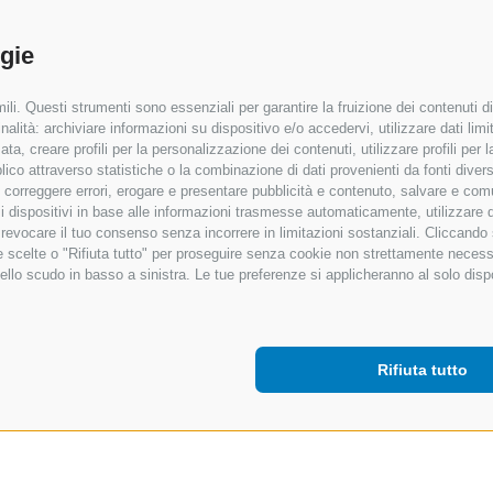
ogie
li. Questi strumenti sono essenziali per garantire la fruizione dei contenuti di
alità: archiviare informazioni su dispositivo e/o accedervi, utilizzare dati limita
zata, creare profili per la personalizzazione dei contenuti, utilizzare profili per
co attraverso statistiche o la combinazione di dati provenienti da fonti diverse, 
i, correggere errori, erogare e presentare pubblicità e contenuto, salvare e co
are i dispositivi in base alle informazioni trasmesse automaticamente, utilizzare 
o revocare il tuo consenso senza incorrere in limitazioni sostanziali. Cliccando
tue scelte o "Rifiuta tutto" per proseguire senza cookie non strettamente neces
ello scudo in basso a sinistra. Le tue preferenze si applicheranno al solo disp
Rifiuta tutto