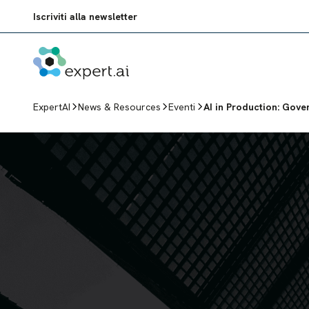
Vai al contenuto
Iscriviti alla newsletter
ExpertAI
News & Resources
Eventi
AI in Production: Gove