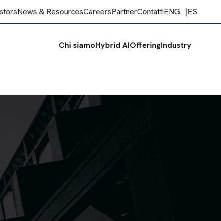
stors
News & Resources
Careers
Partner
Contatti
ENG
ES
Chi siamo
Hybrid AI
Offering
Industry