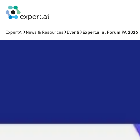
Vai al contenuto
ExpertAI
News & Resources
Eventi
Expert.ai al Forum PA 2026