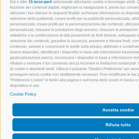
Noi e altre
15 terze parti
selezionate utilizziamo cookie e tecnologie simili. 
fruizione dei contenuti digitali, migliorare la navigazione e, previo tuo cons
utilizzare i tuoi dati per le seguenti finalità: archiviare informazioni su disposit
selezione della pubblicità, creare profili per la pubblicità personalizzata, utili
personalizzata, creare profili per la personalizzazione dei contenuti, utilizzare
personalizzati, misurare le prestazioni degli annunci, misurare le prestazioni
statistiche o la combinazione di dati provenienti da fonti diverse, sviluppare e mi
selezione dei contenuti, garantire la sicurezza, prevenire e rilevare frodi, co
contenuto, salvare e comunicare le scelte sulla privacy, abbinare e combinare d
diversi dispositivi, identificare i dispositivi in base alle informazioni trasmes
geolocalizzazione precisi, riconoscere i dispositivi in base a informazioni ri
rifiutare o revocare il tuo consenso senza incorrere in limitazioni sostanziali
di cookie e strumenti simili. Utilizza il pulsante "Gestisci Preferenze" per perso
proseguire senza cookie non strettamente necessari. Puoi modificare le tue 
"Preferenze Cookie" in fondo alla pagina o sull'icona dello scudo in basso a s
dispositivo in uso.
Cookie Policy
Accetta cookie
Rifiuta tutto