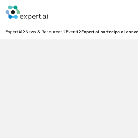
Vai al contenuto
ExpertAI
News & Resources
Eventi
Expert.ai partecipa al conv