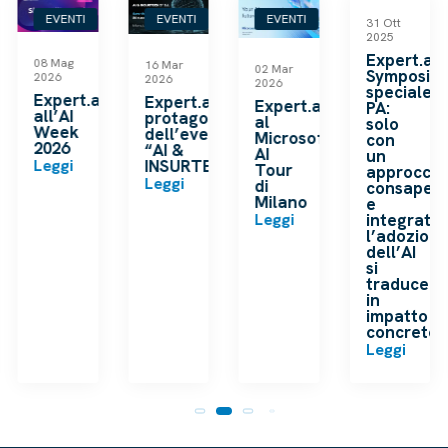
EVENTI
EVENTI
EVENTI
EVENTI
31 Ott
2025
Expert.ai
08 Mag
16 Mar
02 Mar
Symposiu
2026
2026
2026
speciale
Expert.ai
Expert.ai
Expert.ai
PA:
all’AI
protagonista
al
solo
Week
dell’evento
Microsoft
con
2026
“AI &
AI
un
INSURTECH”
Leggi
Tour
approccio
Leggi
di
consapev
Milano
e
Leggi
integrato
l’adozion
dell’AI
si
traduce
in
impatto
concreto
Leggi